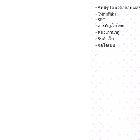
•
ชีทสรุป แนวข้อสอบ มสธ
•
โฟกัสฟิล์ม
•
SEO
•
สารบัญเว็บไทย
•
หนังเก่าน่าดู
•
รับทำเว็บ
•
จดโดเมน