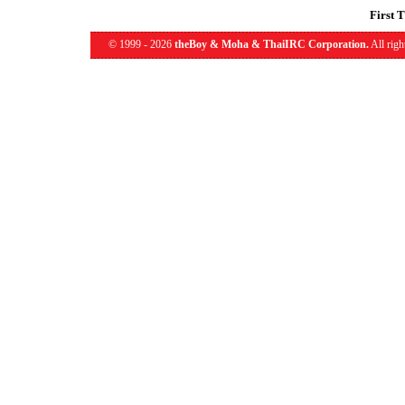
First 
© 1999 - 2026
theBoy & Moha & ThaiIRC Corporation.
All righ