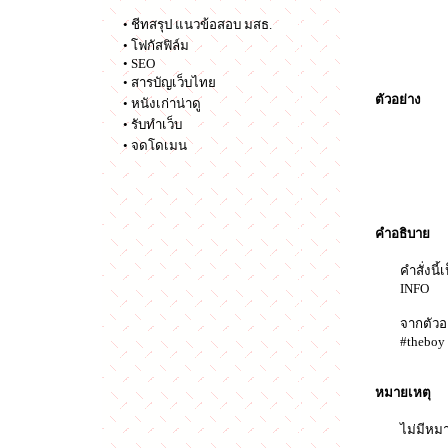
•
ชีทสรุป แนวข้อสอบ มสธ.
•
โฟกัสฟิล์ม
•
SEO
•
สารบัญเว็บไทย
ตัวอย่าง
•
หนังเก่าน่าดู
•
รับทำเว็บ
•
จดโดเมน
คำอธิบาย
คำสั่งนี
INFO
จากตัวอย
#theboy
หมายเหตุ
ไม่มีหม